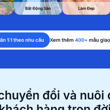
ạn & Nhà nghỉ
Bất Động Sản
ấn 1:1 theo nhu cầu
Xem thêm
400+
mẫu giao
chuyển đổi và nuôi
khách hàng trọn đờ