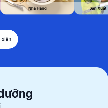
Làm Đẹp
Nhà Hàng
 diện
 dưỡng
i