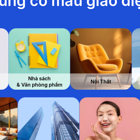
ũng có mẫu giao di
 sách
Nội Thất
Thời
hòng phẩm