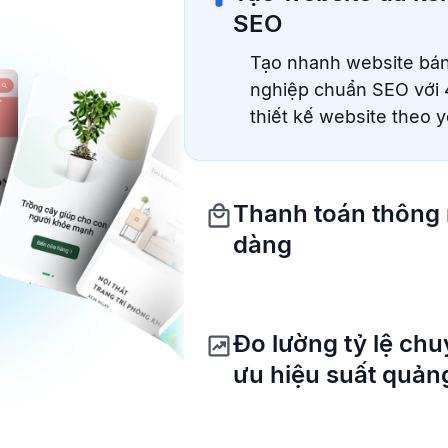
SEO
Thanh toán thông 
dàng
Tăng doanh thu với các 
phẩm liên quan, gợi ý 
chồng deal…
Đo lường tỷ lệ chu
ưu hiệu suất quản