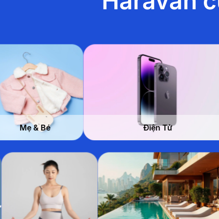
Haravan c
Nhà
Điện Tử
& Văn p