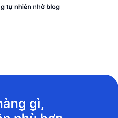
g tự nhiên nhờ blog
àng gì,