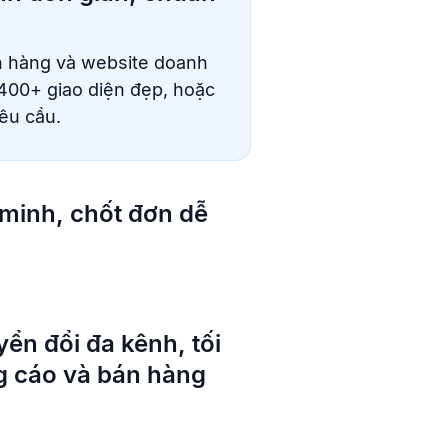
minh, chốt đơn dễ
tính năng: tự gợi ý sản
khuyến mãi, áp dụng deal
yển đổi đa kênh, tối
g cáo và bán hàng