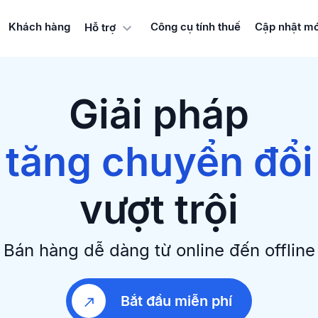
bán hàng đa kên
Khách hàng
Công cụ tính thuế
Cập nhật mớ
Hỗ trợ
xây dựng Websit
tăng chuyển đổi
Giải pháp
iữ chân khách hà
bán hàng đa kên
vượt trội
Bán hàng dễ dàng từ online đến offline
Bắt đầu miễn phí