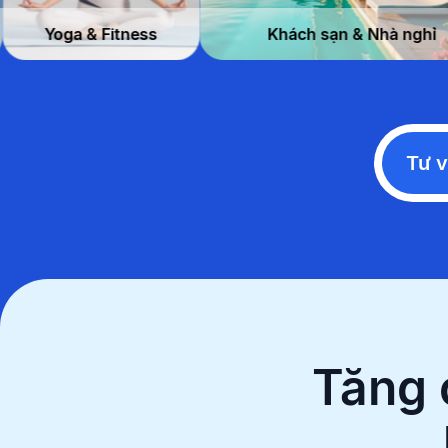
ản Xuất
Yoga & Fitness
Khách s
Tư v
Tăng 