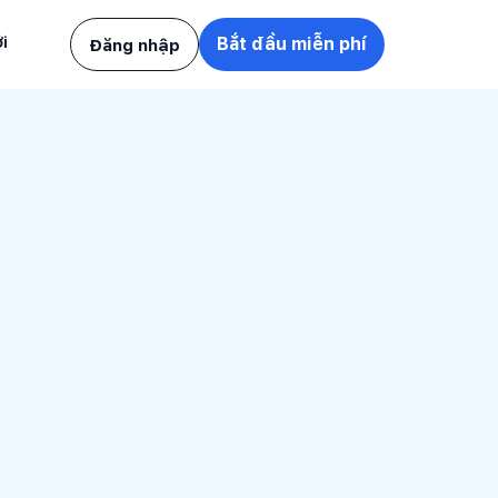
h
i
Bắt đầu miễn phí
Đăng nhập
e
ng
h