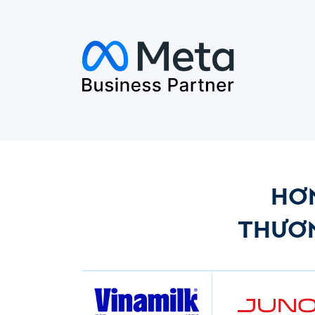
HƠN
THƯƠN