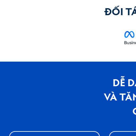
ĐỐI T
DỄ 
VÀ TĂ