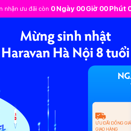
0
Ngày
0
0
Giờ
0
0
Phút
an nhận ưu đãi còn
Mừng sinh nhật
Haravan Hà Nội 8 tuổi
NG
ƯU ĐÃI ĐỒNG GI
GIAO HÀNG