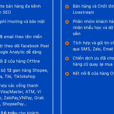
te bán hàng đa kênh
Bán hàng và Chốt đơ
n SEO
Livestream
phí Hosting và bảo mật
Phân nhóm khách hà
nhân khẩu học và dữ 
sắm
5
email theo tên miền
Tích hợp và gửi tin 
ặt theo dõi Facebook Pixel
qua SMS, Zalo, Email
ogle Analytic dễ dàng
Chiến dịch ưu đãi ch
ối
2
cửa hàng Offline
hàng cũ quay lại mua
 bộ
12
gian hàng Shopee,
Kết nối
5
cửa hàng Of
a, Tiki, Tiktokshop
hợp các cổng thanh
 Visa/Master, ATM, Ví
, ZaloPay,VNPay, Grab
, ShopeePay…
n
5.6 triệu
cho khách