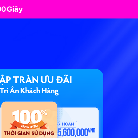
0
0
Giây
ẬP TRÀN ƯU ĐÃI
Tri Ân Khách Hàng
Á