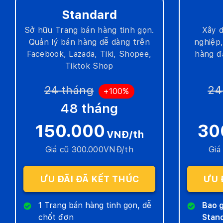
Standard
Sở hữu Trang bán hàng tinh gọn.
Xây 
Quản lý bán hàng dễ dàng trên
nghiệp,
Facebook, Lazada, Tiki, Shopee,
hàng đ
Tiktok Shop
24 tháng
24
+100%
48 tháng
150.000
30
VNĐ/th
Giá cũ 300.000VNĐ/th
Giá
ƯU ĐÃI ĐÃ KẾT THÚC
ƯU 
1 Trang bán hàng tinh gọn, dễ
Bao g
chốt đơn
Stan