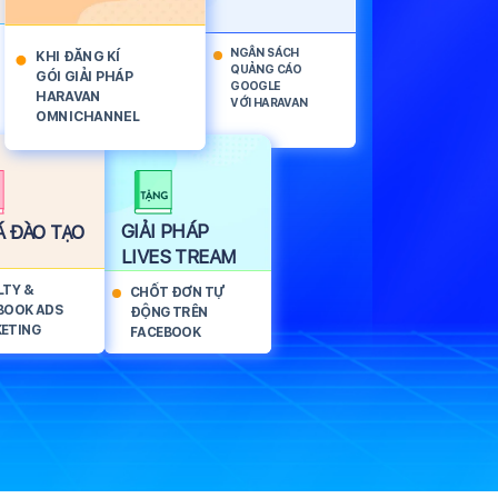
NGÂN SÁCH
KHI ĐĂNG KÍ
QUẢNG CÁO
GÓI GIẢI PHÁP
GOOGLE
HARAVAN
VỚI HARAVAN
OMNICHANNEL
GIẢI PHÁP
 ĐÀO TẠO
LIVES TREAM
LTY &
CHỐT ĐƠN TỰ
BOOK ADS
ĐỘNG TRÊN
ETING
FACEBOOK