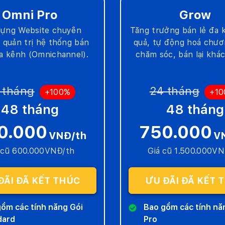
Omni Pro
Grow
dựng Website chuyên
Tăng trưởng bán lẻ đa 
 quản trị hệ thống bán
quả, tự động hoá chươ
a kênh (Omnichannel).
chăm sóc, bán lại khá
 tháng
24 tháng
+100%
+1
48 tháng
48 tháng
0.000
750.000
VNĐ/th
V
 cũ 600.000VNĐ/th
Giá cũ 1.500.000V
ĐÃI ĐÃ KẾT THÚC
ƯU ĐÃI ĐÃ KẾT 
ồm các tính năng Gói
Bao gồm các tính nă
dard
Pro