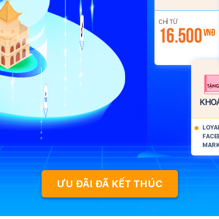
CHỈ TỪ
16.500
VNĐ
KHOÁ
LOYA
FACE
MARK
ƯU ĐÃI ĐÃ KẾT THÚC