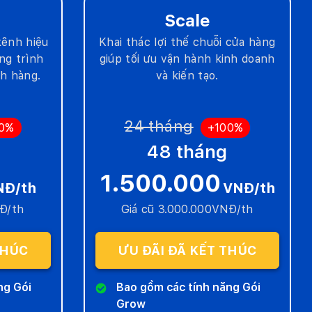
Scale
kênh hiệu
Khai thác lợi thế chuỗi cửa hàng
ng trình
giúp tối ưu vận hành kinh doanh
ch hàng.
và kiến tạo.
24 tháng
00%
+100%
48 tháng
1.500.000
NĐ/th
VNĐ/th
NĐ/th
Giá cũ 3.000.000VNĐ/th
THÚC
ƯU ĐÃI ĐÃ KẾT THÚC
ng Gói
Bao gồm các tính năng Gói
Grow