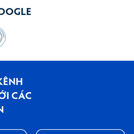
GOOGLE
KÊNH
ỚI CÁC
N