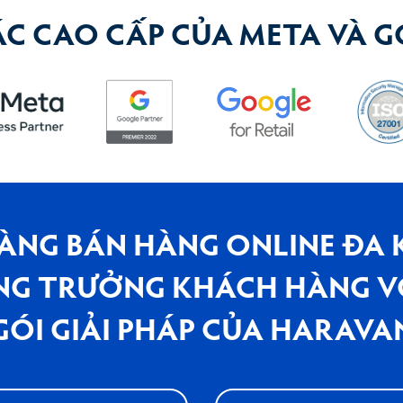
ÁC CAO CẤP CỦA META VÀ 
DÀNG BÁN HÀNG ONLINE ĐA 
NG TRƯỞNG KHÁCH HÀNG V
GÓI GIẢI PHÁP CỦA HARAVA