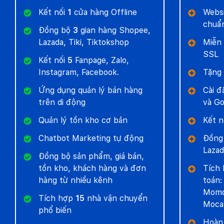
Kết nối
1
cửa hàng Offline
Websi
chuẩ
Đồng bộ
3
gian hàng Shopee,
Lazada, Tiki, Tiktokshop
Miễn 
SSL
Kết nối
5
Fanpage, Zalo,
Instagram, Facebook.
Tặng
Ứng dụng quản lý bán hàng
Cài đ
trên di động
và Go
Quản lý tồn kho cơ bản
Kết n
Chatbot Marketing tự động
Đồng
Lazad
Đồng bộ sản phẩm, giá bán,
tồn kho, khách hàng và đơn
Tích 
hàng từ nhiều kênh
toán:
Momo
Tích hợp
15
nhà vận chuyển
Moca
phổ biến
Hoà