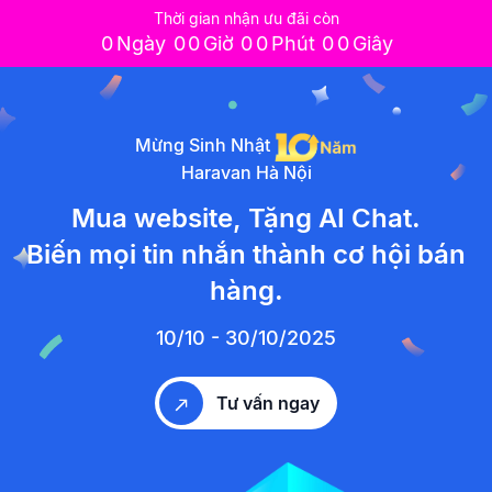
Thời gian nhận ưu đãi còn
0
Ngày
0
0
Giờ
0
0
Phút
0
0
Giây
Mừng Sinh Nhật
Haravan Hà Nội
Mua website, Tặng AI Chat.
Biến mọi tin nhắn thành cơ hội bán
hàng.
10/10 - 30/10/2025
Tư vấn ngay